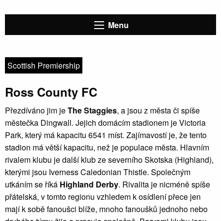
Menu
Scottish Premiership
Ross County FC
Přezdíváno jim je
The Staggies
, a jsou z města či spíše
městečka Dingwall. Jejich domácím stadionem je Victoria
Park, který má kapacitu 6541 míst. Zajímavostí je, že tento
stadion má větší kapacitu, než je populace města. Hlavním
rivalem klubu je další klub ze severního Skotska (Highland),
kterými jsou Iverness Caledonian Thistle. Společným
utkáním se říká
Highland Derby
. Rivalita je nicméně spíše
přátelská, v tomto regionu vzhledem k osídlení přece jen
mají k sobě fanoušci blíže, mnoho fanoušků jednoho nebo