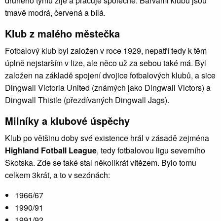
druhého týmu žije a pracuje společně. Barvami klubu jsou
tmavě modrá, červená a bílá.
Klub z malého městečka
Fotbalový klub byl založen v roce 1929, nepatří tedy k těm
úplně nejstarším v lize, ale něco už za sebou také má. Byl
založen na základě spojení dvojice fotbalových klubů, a sice
Dingwall Victoria United (známých jako Dingwall Victors) a
Dingwall Thistle (přezdívaných Dingwall Jags).
Milníky a klubové úspěchy
Klub po většinu doby své existence hrál v zásadě zejména
Highland Fotball League
, tedy fotbalovou ligu severního
Skotska. Zde se také stal několikrát vítězem. Bylo tomu
celkem 3krát, a to v sezónách:
1966/67
1990/91
1991/92