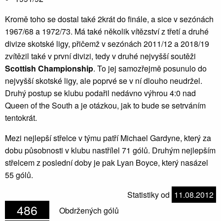
Kromě toho se dostal také 2krát do finále, a sice v sezónách
1967/68 a 1972/73. Má také několik vítězství z třetí a druhé
divize skotské ligy, přičemž v sezónách 2011/12 a 2018/19
zvítězil také v první divizi, tedy v druhé nejvyšší soutěži
Scottish Championship
. To jej samozřejmě posunulo do
nejvyšší skotské ligy, ale poprvé se v ní dlouho neudržel.
Druhý postup se klubu podařil nedávno výhrou 4:0 nad
Queen of the South a je otázkou, jak to bude se setrváním
tentokrát.
Mezi nejlepší střelce v týmu patří Michael Gardyne, který za
dobu působnosti v klubu nastřílel 71 gólů. Druhým nejlepším
střelcem z poslední doby je pak Lyan Boyce, který nasázel
55 gólů.
Statistiky od
11.08.2012
486
Obdržených gólů