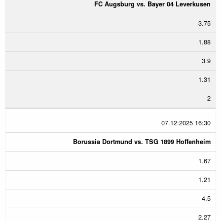
FC Augsburg vs. Bayer 04 Leverkusen
3.75
1.88
3.9
1.31
2
07.12:2025 16:30
Borussia Dortmund vs. TSG 1899 Hoffenheim
1.67
1.21
4.5
2.27