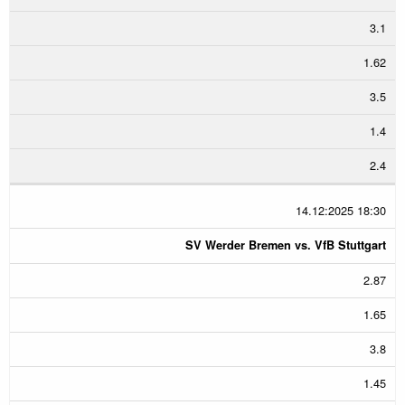
3.1
1.62
3.5
1.4
2.4
14.12:2025 18:30
SV Werder Bremen vs. VfB Stuttgart
2.87
1.65
3.8
1.45