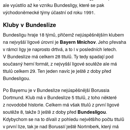
ale vyústilo až ke vzniku Bundesligy, které se pak
východoněmecké týmy účastní od roku 1991.
Kluby v Bundeslize
Bundesligu hraje 18 týmů, přičemž nejúspěšnějším klubem
na nejvyšší ligové úrovni je
Bayern Mnichov
. Jeho převaha
v rámci ligy je naprosto drtivá, a to i v posledních letech.
V Bundeslize má celkem 28 titulů. Ty tedy spadají pod
současný herní formát, z nejvyšší ligové soutěže ale má
titulů celkem 29. Ten jeden navíc je ještě z doby před
Bundesligou.
Po Bayernu je v Bundeslize nejúspěšnější Borussia
Dortmund. Klub má v Bundeslize 5 titulů, z toho některé
z novodobé historie. Celkem má však titulů z první ligové
soutěže 8, takže 3 ještě z doby před
Bundesligou
.
Kdybychom se na to dívali z pohledu největšího počtu titulů
v první lize, tak je nad Borussií ještě Norimberk, který má