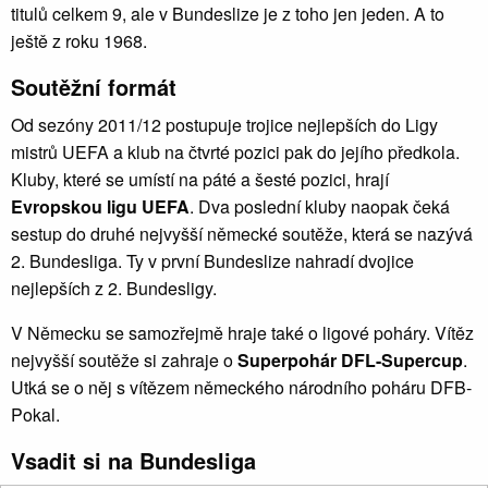
titulů celkem 9, ale v Bundeslize je z toho jen jeden. A to
ještě z roku 1968.
Soutěžní formát
Od sezóny 2011/12 postupuje trojice nejlepších do Ligy
mistrů UEFA a klub na čtvrté pozici pak do jejího předkola.
Kluby, které se umístí na páté a šesté pozici, hrají
Evropskou ligu UEFA
. Dva poslední kluby naopak čeká
sestup do druhé nejvyšší německé soutěže, která se nazývá
2. Bundesliga. Ty v první Bundeslize nahradí dvojice
nejlepších z 2. Bundesligy.
V Německu se samozřejmě hraje také o ligové poháry. Vítěz
nejvyšší soutěže si zahraje o
Superpohár DFL-Supercup
.
Utká se o něj s vítězem německého národního poháru DFB-
Pokal.
Vsadit si na Bundesliga