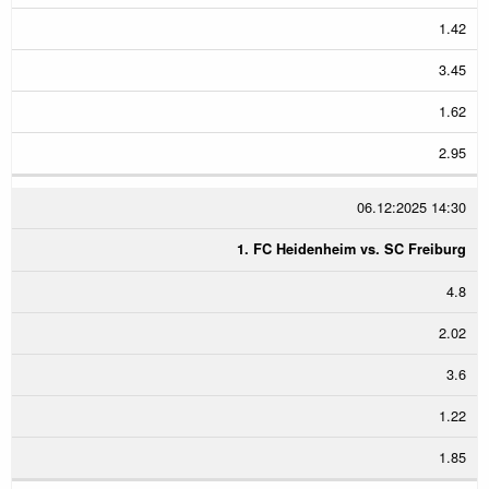
1.42
3.45
1.62
2.95
06.12:2025 14:30
1. FC Heidenheim vs. SC Freiburg
4.8
2.02
3.6
1.22
1.85