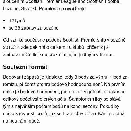
sloučením Scottish Premier League and Scottish Football
League. Scottish Premiership nyní hraje:
12 týmů
se 38 zápasy za sezónu
Od vzniku současné podoby Scottish Premiership v sezóně
2013/14 zde pak hrálo celkem 16 klubů, přičemž již
zmiňovaní Celtic jsou prozatím jejím jediným vítězem.
Soutěžní formát
Bodování zápasů je klasické, tedy 3 body za výhru, 1 bod za
remízu, přičemž prohra bodově hodnocena není. Na prvním
místě je bodové hodnocení, poté rozdíl v gólech, a nakonec
celkový počet vstřelených gólů. Šampionem ligy se stává
tým s největším počtem bodů na konci sezóny. Pokud by
došlo k rovnosti bodů, tak se hraje play-off a utkání probíhá
na neutrální půdě.