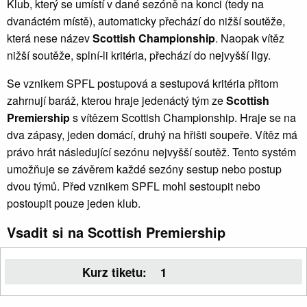
Klub, který se umístí v dané sezóně na konci (tedy na
dvanáctém místě), automaticky přechází do nižší soutěže,
která nese název
Scottish Championship
. Naopak vítěz
nižší soutěže, splní-li kritéria, přechází do nejvyšší ligy.
Se vznikem SPFL postupová a sestupová kritéria přitom
zahrnují baráž, kterou hraje jedenáctý tým ze
Scottish
Premiership
s vítězem Scottish Championship. Hraje se na
dva zápasy, jeden domácí, druhý na hřišti soupeře. Vítěz má
právo hrát následující sezónu nejvyšší soutěž. Tento systém
umožňuje se závěrem každé sezóny sestup nebo postup
dvou týmů. Před vznikem SPFL mohl sestoupit nebo
postoupit pouze jeden klub.
Vsadit si na Scottish Premiership
Kurz tiketu:
1