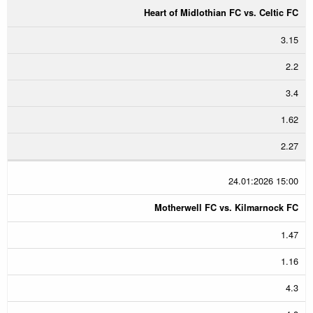
Heart of Midlothian FC vs. Celtic FC
3.15
2.2
3.4
1.62
2.27
24.01:2026 15:00
Motherwell FC vs. Kilmarnock FC
1.47
1.16
4.3