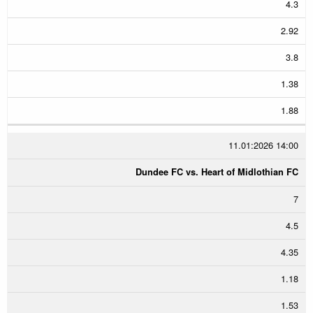
4.3
2.92
3.8
1.38
1.88
11.01:2026 14:00
Dundee FC vs. Heart of Midlothian FC
7
4.5
4.35
1.18
1.53