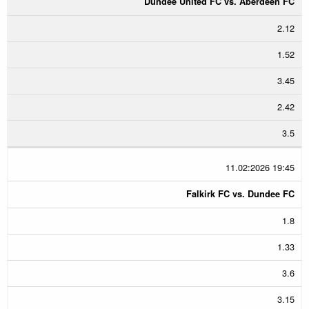
Dundee United FC vs. Aberdeen FC
2.12
1.52
3.45
2.42
3.5
11.02:2026 19:45
Falkirk FC vs. Dundee FC
1.8
1.33
3.6
3.15