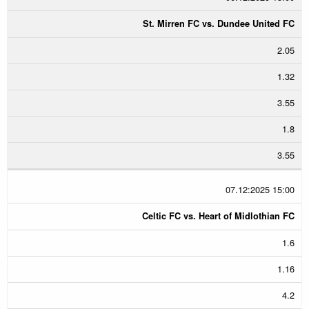
St. Mirren FC vs. Dundee United FC
2.05
1.32
3.55
1.8
3.55
07.12:2025 15:00
Celtic FC vs. Heart of Midlothian FC
1.6
1.16
4.2