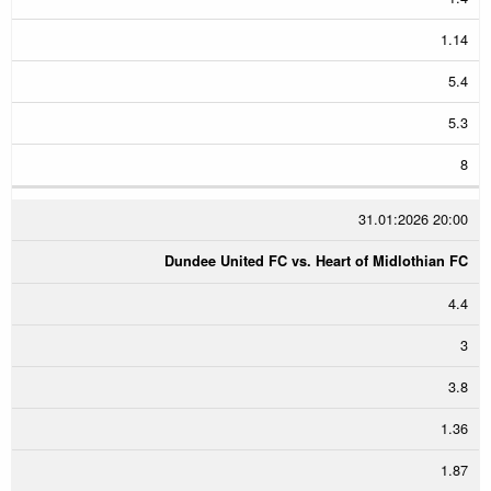
1.14
5.4
5.3
8
31.01:2026 20:00
Dundee United FC vs. Heart of Midlothian FC
4.4
3
3.8
1.36
1.87