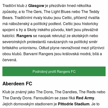
Tradiční klub z
Glasgow
je přezdíván hned několika
způsoby, a to The Gers, The Light Blues nebo The Teddy
Bears. Tradičními rivaly klubu jsou Celtic, přičemž rivalita
má náboženský a politický podtext. Celtic jsou historicky
spojeni s Iry a Skoty irského původu, kteří jsou převážně
katolíci.
Rangers
se naopak rekrutují ze skotských nebo
severoirských protestantů navázaných na politický směr
britského unionismu. Odtud plyne nevraživost mezi příznivci
obou klubů. Barvami Rangers jsou královská modrá, bílá a
červená.
Podrobný profil Rangers FC
Aberdeen FC
Klub je známý jako The Dons, The Dandies, The Reds nebo
The Dandy Dons. Fanouškům se zase říká
Red Army
.
Jejich domovským stadionem je
Pittodrie Stadium
. Je to