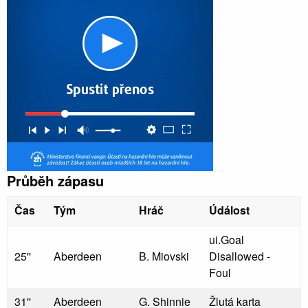
Průběh zápasu
Čas
Tým
Hráč
Údálost
ui.Goal
25''
Aberdeen
B. Miovski
Disallowed -
Foul
31''
Aberdeen
G. Shinnie
Žlutá karta