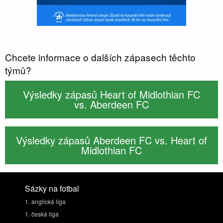
Chcete informace o dalších zápasech těchto
týmů?
Výsledky zápasů Heart of Midlothian FC
vs. Aberdeen FC
Výsledky zápasů Aberdeen FC vs. Heart of
Midlothian FC
Sázky na fotbal
1. anglická liga
1. česká liga