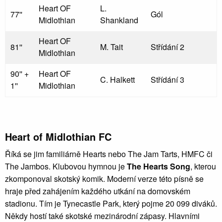
Heart OF
L.
77''
Gól
Midlothian
Shankland
Heart OF
81''
M. Tait
Střídání 2
Midlothian
90'' +
Heart OF
C. Halkett
Střídání 3
1''
Midlothian
Heart of Midlothian FC
Říká se jim familiárně Hearts nebo The Jam Tarts, HMFC či
The Jambos. Klubovou hymnou je
The Hearts Song
, kterou
zkomponoval skotský komik. Moderní verze této písně se
hraje před zahájením každého utkání na domovském
stadionu. Tím je Tynecastle Park, který pojme 20 099 diváků.
Někdy hostí také skotské mezinárodní zápasy. Hlavními