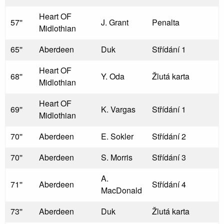
Heart OF
57''
J. Grant
Penalta
Midlothian
65''
Aberdeen
Duk
Střídání 1
Heart OF
68''
Y. Oda
Žlutá karta
Midlothian
Heart OF
69''
K. Vargas
Střídání 1
Midlothian
70''
Aberdeen
E. Sokler
Střídání 2
70''
Aberdeen
S. Morris
Střídání 3
A.
71''
Aberdeen
Střídání 4
MacDonald
73''
Aberdeen
Duk
Žlutá karta