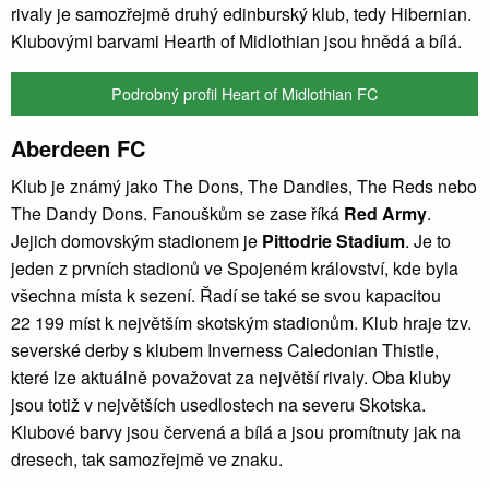
rivaly je samozřejmě druhý edinburský klub, tedy Hibernian.
Klubovými barvami Hearth of Midlothian jsou hnědá a bílá.
Podrobný profil Heart of Midlothian FC
Aberdeen FC
Klub je známý jako The Dons, The Dandies, The Reds nebo
The Dandy Dons. Fanouškům se zase říká
Red Army
.
Jejich domovským stadionem je
Pittodrie Stadium
. Je to
jeden z prvních stadionů ve Spojeném království, kde byla
všechna místa k sezení. Řadí se také se svou kapacitou
22 199 míst k největším skotským stadionům. Klub hraje tzv.
severské derby s klubem Inverness Caledonian Thistle,
které lze aktuálně považovat za největší rivaly. Oba kluby
jsou totiž v největších usedlostech na severu Skotska.
Klubové barvy jsou červená a bílá a jsou promítnuty jak na
dresech, tak samozřejmě ve znaku.