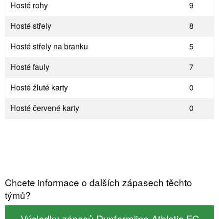
Hosté rohy
9
Hosté střely
8
Hosté střely na branku
5
Hosté fauly
7
Hosté žluté karty
0
Hosté červené karty
0
Chcete informace o dalších zápasech těchto
týmů?
Výsledky zápasů Dunfermline Athletic FC