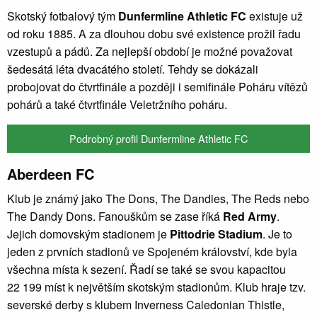
Skotský fotbalový tým
Dunfermline Athletic FC
existuje už
od roku 1885. A za dlouhou dobu své existence prožil řadu
vzestupů a pádů. Za nejlepší období je možné považovat
šedesátá léta dvacátého století. Tehdy se dokázali
probojovat do čtvrtfinále a později i semifinále Poháru vítězů
pohárů a také čtvrtfinále Veletržního poháru.
Podrobný profil Dunfermline Athletic FC
Aberdeen FC
Klub je známý jako The Dons, The Dandies, The Reds nebo
The Dandy Dons. Fanouškům se zase říká
Red Army
.
Jejich domovským stadionem je
Pittodrie Stadium
. Je to
jeden z prvních stadionů ve Spojeném království, kde byla
všechna místa k sezení. Řadí se také se svou kapacitou
22 199 míst k největším skotským stadionům. Klub hraje tzv.
severské derby s klubem Inverness Caledonian Thistle,