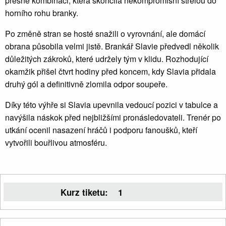
přesné kombinaci, která skončila nekompromisní střelou do
horního rohu branky.
Po změně stran se hosté snažili o vyrovnání, ale domácí
obrana působila velmi jistě. Brankář Slavie předvedl několik
důležitých zákroků, které udržely tým v klidu. Rozhodující
okamžik přišel čtvrt hodiny před koncem, kdy Slavia přidala
druhý gól a definitivně zlomila odpor soupeře.
Díky této výhře si Slavia upevnila vedoucí pozici v tabulce a
navýšila náskok před nejbližšími pronásledovateli. Trenér po
utkání ocenil nasazení hráčů i podporu fanoušků, kteří
vytvořili bouřlivou atmosféru.
Kurz tiketu:
1