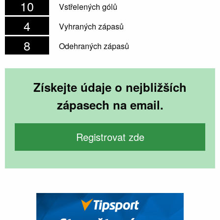
10
Vstřelených gólů
4
Vyhraných zápasů
8
Odehraných zápasů
Získejte údaje o nejbližších
zápasech na email.
Registrovat zde