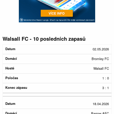
Walsall FC - 10 posledních zapasů
Konec
02.05.2026
Datum
Domácí
Hosté
Poločas
zápasu
Bromley FC
Walsall FC
1 : 0
3 : 1
18.04.2026
Barrow AFC