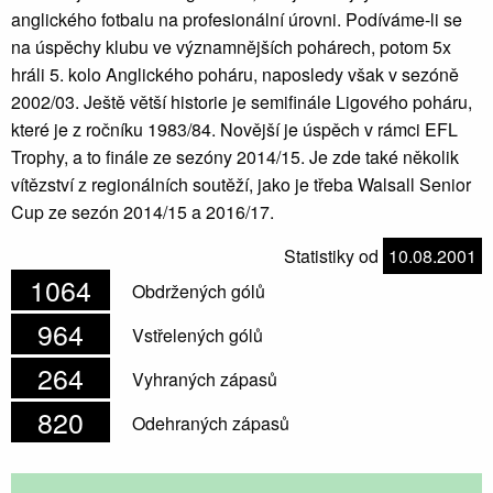
anglického fotbalu na profesionální úrovni. Podíváme-li se
na úspěchy klubu ve významnějších pohárech, potom 5x
hráli 5. kolo Anglického poháru, naposledy však v sezóně
2002/03. Ještě větší historie je semifinále Ligového poháru,
které je z ročníku 1983/84. Novější je úspěch v rámci EFL
Trophy, a to finále ze sezóny 2014/15. Je zde také několik
vítězství z regionálních soutěží, jako je třeba Walsall Senior
Cup ze sezón 2014/15 a 2016/17.
Statistiky od
10.08.2001
1064
Obdržených gólů
964
Vstřelených gólů
264
Vyhraných zápasů
820
Odehraných zápasů