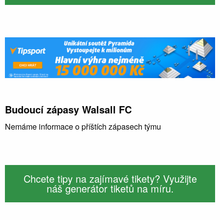
Budoucí zápasy Walsall FC
Nemáme informace o příštích zápasech týmu
Chcete tipy na zajímavé tikety? Využijte
náš generátor tiketů na míru.