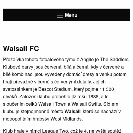
Menu
Walsall FC
Přezdívka tohoto fotbalového týmu z Anglie je The Saddlers.
Klubové barvy jsou červená, bílá a černá, kdy v červené a
bílé kombinaci jsou vyvedeny domácí dresy a venku potom
hrají převážně v černé s červenými detaily. Jejich
svatostánkem je Bescot Stadium, který pojme 11 300
diváků. Založení klubu proběhlo již roku 1888, a to
sloučením celků Walsall Town a Walsall Swifts. Sídlem
klubu je stejnojmenné město
Walsall
, které se nachází v
metropolitním hrabství West Midlands.
Klub hraje v rámci League Two, což je 4. nejvyšší soutěž