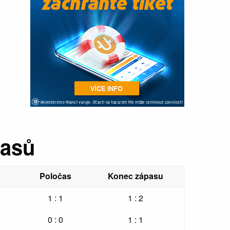
pasů
Poločas
Konec zápasu
1 : 1
1 : 2
0 : 0
1 : 1