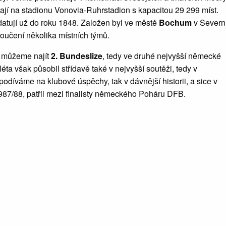
ají na stadionu Vonovia-Ruhrstadion s kapacitou 29 299 míst.
datují už do roku 1848. Založen byl ve městě
Bochum
v Severn
loučení několika místních týmů.
j můžeme najít
2. Bundeslize
, tedy ve druhé nejvyšší německé
léta však působil střídavě také v nejvyšší soutěži, tedy v
odíváme na klubové úspěchy, tak v dávnější historii, a sice v
87/88, patřil mezi finalisty německého Poháru DFB.