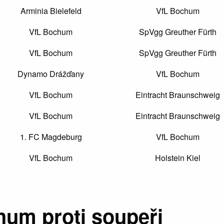
Arminia Bielefeld
VfL Bochum
VfL Bochum
SpVgg Greuther Fürth
VfL Bochum
SpVgg Greuther Fürth
Dynamo Drážďany
VfL Bochum
VfL Bochum
Eintracht Braunschweig
VfL Bochum
Eintracht Braunschweig
1. FC Magdeburg
VfL Bochum
VfL Bochum
Holstein Kiel
hum proti soupeři