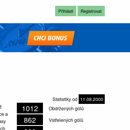
Přihlásit
Registrovat
Statistiky od
11.08.2000
1012
ž
Obdržených gólů
ce a
862
Vstřelených gólů
asy
ých