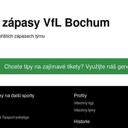
 zápasy VfL Bochum
říštích zápasech týmu
Chcete tipy na zajímavé tikety? Využijte náš gene
y na další sporty
Profily
Všechny ligy
Všechny týmy
 Tipsport extraliga
Historie