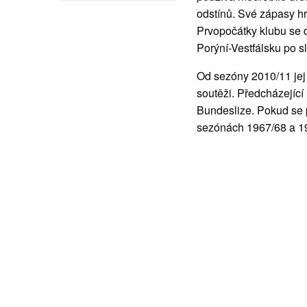
odstínů. Své zápasy hr
Prvopočátky klubu se 
Porýní-Vestfálsku po s
Od sezóny 2010/11 je
soutěži. Předcházející 
Bundeslize. Pokud se p
sezónách 1967/68 a 19