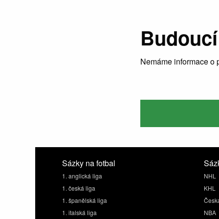
Budoucí
Nemáme informace o p
Sázky na fotbal
Sázk
1. anglická liga
NHL
1. česká liga
KHL
1. španělská liga
Česká
1. italská liga
NBA