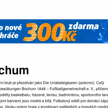
ochum
ní klub je přezdíván jako Die Unabsteigbaren (potomci). Celý
eibesübungen Bochum 1848 – Fußballgemeinschaft e. V., přičem
oddíly basketbalu, házené, tenisu, badmintonu, sportovního tan
ými barvami jsou modrá a bílá. Fotbalový oddíl pro domácí záp
sy. Venku potom hraje v kombinaci světlejších a tmavších modr