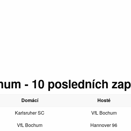
hum - 10 posledních za
Domácí
Hosté
Karlsruher SC
VfL Bochum
VfL Bochum
Hannover 96