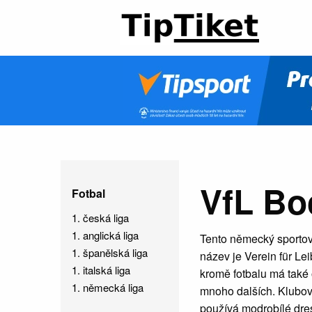
VfL B
Fotbal
1. česká liga
1. anglická liga
Tento německý sportov
1. španělská liga
název je Verein für L
1. italská liga
kromě fotbalu má také 
1. německá liga
mnoho dalších. Klubov
používá modrobílé dre