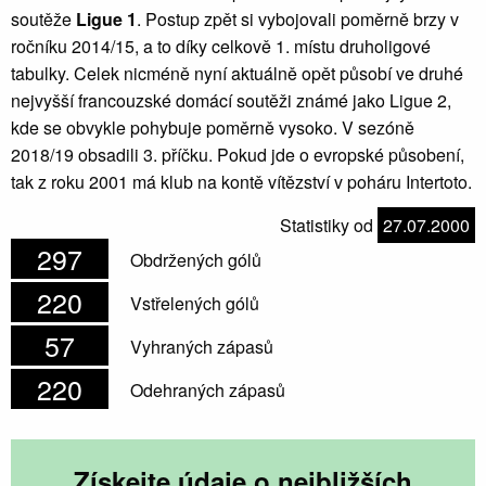
soutěže
Ligue 1
. Postup zpět si vybojovali poměrně brzy v
ročníku 2014/15, a to díky celkově 1. místu druholigové
tabulky. Celek nicméně nyní aktuálně opět působí ve druhé
nejvyšší francouzské domácí soutěži známé jako Ligue 2,
kde se obvykle pohybuje poměrně vysoko. V sezóně
2018/19 obsadili 3. příčku. Pokud jde o evropské působení,
tak z roku 2001 má klub na kontě vítězství v poháru Intertoto.
Statistiky od
27.07.2000
297
Obdržených gólů
220
Vstřelených gólů
57
Vyhraných zápasů
220
Odehraných zápasů
Získejte údaje o nejbližších