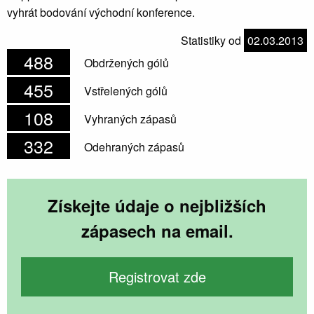
vyhrát bodování východní konference.
Statistiky od
02.03.2013
488
Obdržených gólů
455
Vstřelených gólů
108
Vyhraných zápasů
332
Odehraných zápasů
Získejte údaje o nejbližších
zápasech na email.
Registrovat zde