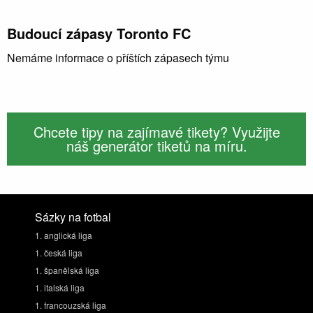
Budoucí zápasy Toronto FC
Nemáme informace o příštích zápasech týmu
Chcete tipy na zajímavé tikety? Využijte
náš generátor tiketů na míru.
Sázky na fotbal
1. anglická liga
1. česká liga
1. španělská liga
1. italská liga
1. francouzská liga