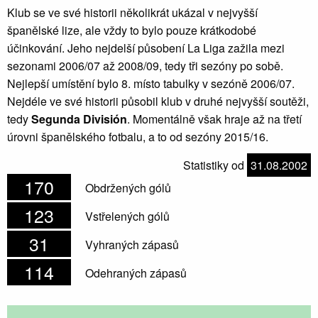
Klub se ve své historii několikrát ukázal v nejvyšší
španělské lize, ale vždy to bylo pouze krátkodobé
účinkování. Jeho nejdelší působení La Liga zažila mezi
sezonami 2006/07 až 2008/09, tedy tři sezóny po sobě.
Nejlepší umístění bylo 8. místo tabulky v sezóně 2006/07.
Nejdéle ve své historii působil klub v druhé nejvyšší soutěži,
tedy
Segunda División
. Momentálně však hraje až na třetí
úrovni španělského fotbalu, a to od sezóny 2015/16.
Statistiky od
31.08.2002
170
Obdržených gólů
123
Vstřelených gólů
31
Vyhraných zápasů
114
Odehraných zápasů