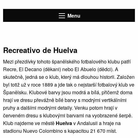
Menu
Recreativo de Huelva
Mezi přezdívky tohoto španělského fotbalového klubu patří
Recre, El Decano (děkani) nebo El Abuelo (dědci). A
skutečně, jedná se o klub, který má dlouhou historii. Založen
byl totiž už v roce 1889 a jde tak o nejstarší fotbalový klub ve
Španělsku. Klubové barvy jsou modrá a bílá, přičemž doma
hrají ve dresu převážně bílé barvy s modrými vertikálními
pruhy a dalšími modrými detaily. Venku potom hrají v
červeném dresu s klubovými barvami na vyobrazené šerpě.
Klub najdeme ve městě
Huelva
v Andalusii a hraje na
stadionu Nuevo Colombino s kapacitou 21 670 míst.