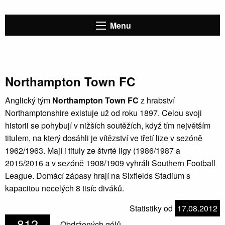
Menu
Northampton Town FC
Anglický tým
Northampton Town FC
z hrabství
Northamptonshire existuje už od roku 1897. Celou svoji
historii se pohybují v nižších soutěžích, když tím největším
titulem, na který dosáhli je vítězství ve třetí lize v sezóně
1962/1963. Mají i tituly ze štvrté ligy (1986/1987 a
2015/2016 a v sezóně 1908/1909 vyhráli Southern Football
League. Domácí zápasy hrají na Sixfields Stadium s
kapacitou necelých 8 tisíc diváků.
Statistiky od
17.08.2012
812
Obdržených gólů