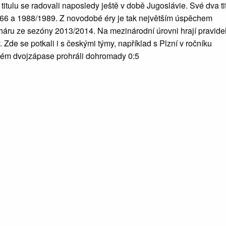
itulu se radovali naposledy ještě v době Jugoslávie. Své dva ti
66 a 1988/1989. Z novodobé éry je tak největším úspěchem
háru ze sezóny 2013/2014. Na mezinárodní úrovni hrají pravide
 Zde se potkali i s českými týmy, například s Plzní v ročníku
ém dvojzápase prohráli dohromady 0:5