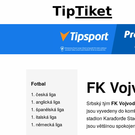
FK Voj
Fotbal
1. česká liga
1. anglická liga
Srbský tým
FK Vojvod
1. španělská liga
jsou vyvedeny do kombi
1. italská liga
stadion Karađorđe Stad
1. německá liga
jsou většinou spokojeni