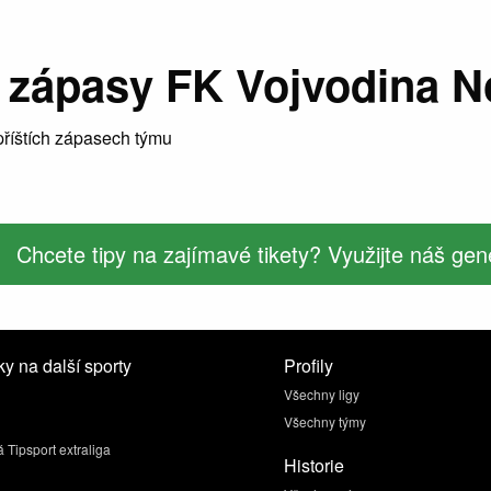
 zápasy FK Vojvodina N
říštích zápasech týmu
Chcete tipy na zajímavé tikety? Využijte náš gene
y na další sporty
Profily
Všechny ligy
Všechny týmy
 Tipsport extraliga
Historie