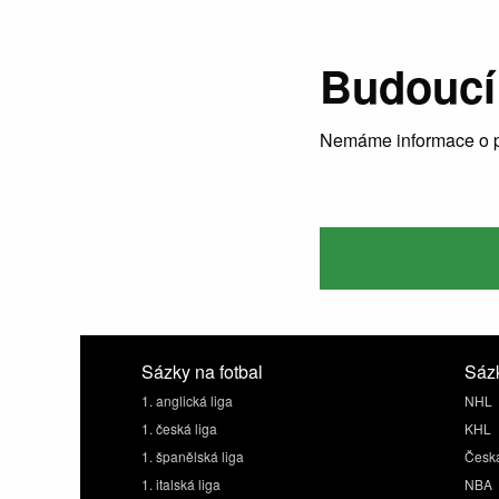
Budoucí
Nemáme informace o p
Sázky na fotbal
Sázk
1. anglická liga
NHL
1. česká liga
KHL
1. španělská liga
Česká
1. italská liga
NBA