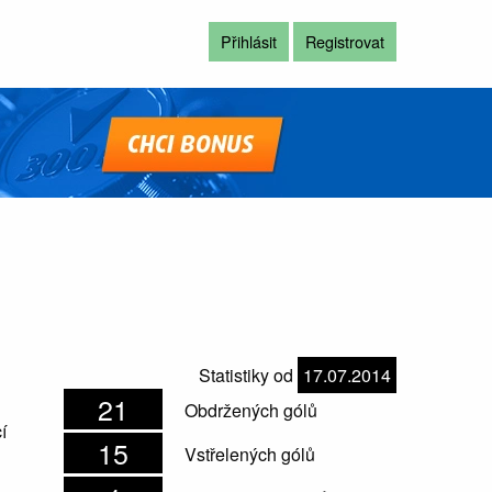
Přihlásit
Registrovat
Statistiky od
17.07.2014
21
Obdržených gólů
í
15
Vstřelených gólů