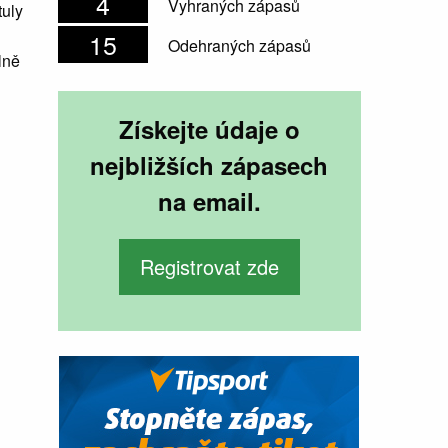
4
Vyhraných zápasů
tuly
15
Odehraných zápasů
lně
Získejte údaje o
nejbližších zápasech
na email.
Registrovat zde