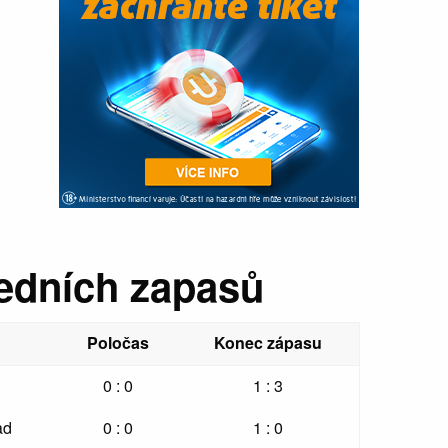
ledních zapasů
Poločas
Konec zápasu
0 : 0
1 : 3
ad
0 : 0
1 : 0