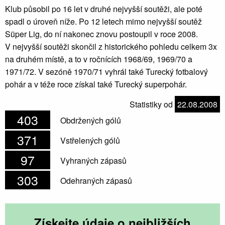
Klub působil po 16 let v druhé nejvyšší soutěži, ale poté
spadl o úroveň níže. Po 12 letech mimo nejvyšší soutěž
Süper Lig, do ní nakonec znovu postoupil v roce 2008.
V nejvyšší soutěži skončil z historického pohledu celkem 3x
na druhém místě, a to v ročnících 1968/69, 1969/70 a
1971/72. V sezóně 1970/71 vyhrál také Turecký fotbalový
pohár a v téže roce získal také Turecký superpohár.
Statistiky od
22.08.2008
403
Obdržených gólů
371
Vstřelených gólů
97
Vyhraných zápasů
303
Odehraných zápasů
Získejte údaje o nejbližších