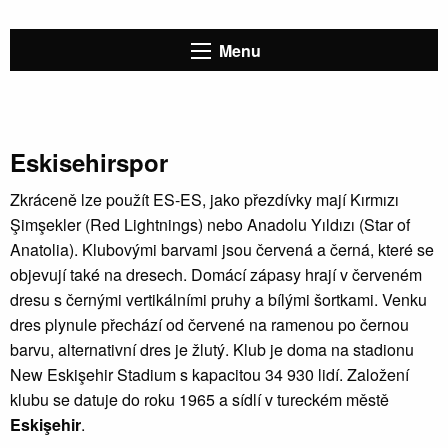
Menu
Eskisehirspor
Zkráceně lze použít ES-ES, jako přezdívky mají Kırmızı
Şimşekler (Red Lightnings) nebo Anadolu Yıldızı (Star of
Anatolia). Klubovými barvami jsou červená a černá, které se
objevují také na dresech. Domácí zápasy hrají v červeném
dresu s černými vertikálními pruhy a bílými šortkami. Venku
dres plynule přechází od červené na ramenou po černou
barvu, alternativní dres je žlutý. Klub je doma na stadionu
New Eskişehir Stadium s kapacitou 34 930 lidí. Založení
klubu se datuje do roku 1965 a sídlí v tureckém městě
Eskişehir
.