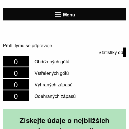
Menu
Profil týmu se připravuje...
Statistiky od
0
Obdržených gólů
0
Vstřelených gólů
0
Vyhraných zápasů
0
Odehraných zápasů
Získejte údaje o nejbližších