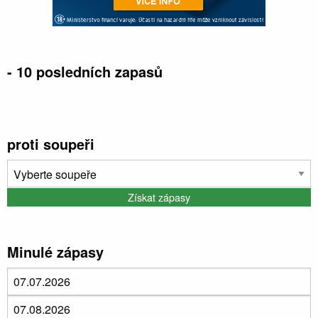
- 10 posledních zapasů
Konec
Datum
Domácí
Hosté
Poločas
zápasu
proti soupeři
Minulé zápasy