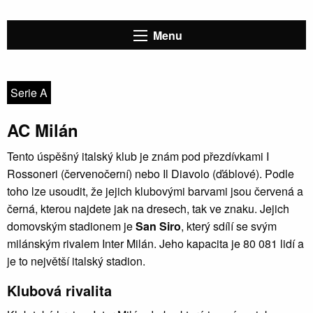
Menu
Serie A
AC Milán
Tento úspěšný italský klub je znám pod přezdívkami I
Rossoneri (červenočerní) nebo Il Diavolo (ďáblové). Podle
toho lze usoudit, že jejich klubovými barvami jsou červená a
černá, kterou najdete jak na dresech, tak ve znaku. Jejich
domovským stadionem je
San Siro
, který sdílí se svým
milánským rivalem Inter Milán. Jeho kapacita je 80 081 lidí a
je to největší italský stadion.
Klubová rivalita