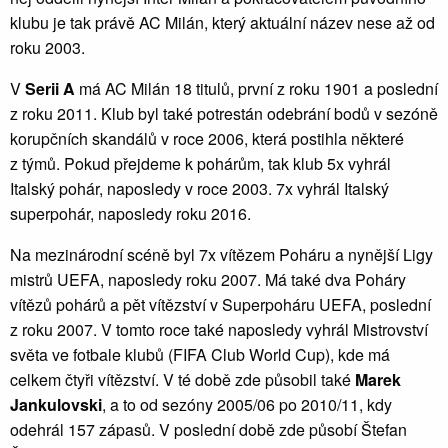
klubu je tak právě AC Milán, který aktuální název nese až od
roku 2003.
V
Serii A
má AC Milán 18 titulů, první z roku 1901 a poslední
z roku 2011. Klub byl také potrestán odebrání bodů v sezóně
korupčních skandálů v roce 2006, která postihla některé
z týmů. Pokud přejdeme k pohárům, tak klub 5x vyhrál
Italský pohár, naposledy v roce 2003. 7x vyhrál Italský
superpohár, naposledy roku 2016.
Na mezinárodní scéně byl 7x vítězem Poháru a nynější Ligy
mistrů UEFA, naposledy roku 2007. Má také dva Poháry
vítězů pohárů a pět vítězství v Superpoháru UEFA, poslední
z roku 2007. V tomto roce také naposledy vyhrál Mistrovství
světa ve fotbale klubů (FIFA Club World Cup), kde má
celkem čtyři vítězství. V té době zde působil také
Marek
Jankulovski
, a to od sezóny 2005/06 po 2010/11, kdy
odehrál 157 zápasů. V poslední době zde působí Štefan