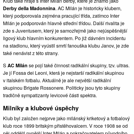
Klub také hraje s Inter Milán derby, které je známo jako
Derby della Madonnina
. AC Milán je historicky klubem,
který podporovala zejména pracující třída, zatímco Inter
Milán je podporován hlavně střední třídou. Další rivalita je
zde s Juventusem, který je samozřejmě jako nejúspěšnější
ligový klub hlavním konkurentem. Po již dávném incidentu
na stadionu, který vyústil smrtí fanouška klubu Janov, je zde
také nenávist z této strany.
S
AC Milán
se pojí také činnost radikální skupiny, tzv. ultras.
Je jí Fossa dei Leoni, která je nejstarší radikální skupinou
v italském fotbalu. Aktuálně je ale největší radikální
skupinou Brigate Rossonere. Politicky jsou tyto skupiny
tradičně sympatizanty levicové části spektra.
Milníky a klubové úspěchy
Klub byl založen nejprve jako milánský kriketový a fotbalový
klub roce 1899 britským přistěhovalcem. V roce 1908 se od
něj oddělil nynější Inter Milán a pokračovatelem původního