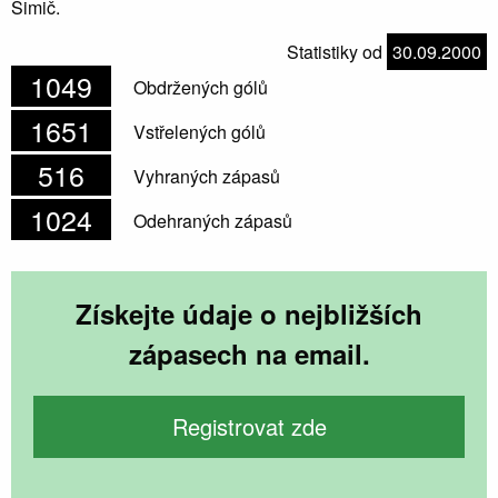
Šimič.
Statistiky od
30.09.2000
1049
Obdržených gólů
1651
Vstřelených gólů
516
Vyhraných zápasů
1024
Odehraných zápasů
Získejte údaje o nejbližších
zápasech na email.
Registrovat zde