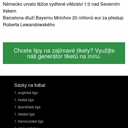
Německo urvalo těžce vydřené vítězství 1:0 nad Severním
Irskem
Barcelona dluží Bayernu Mnichov 20 milionů eur za přestup
Roberta Lewandowského
Chcete tipy na zajímavé tikety? Využijte
náš generátor tiketů na míru.
Sázky na fotbal
1. anglická liga
1. česká liga
1. španělská liga
1. italská liga
1. francouzská liga