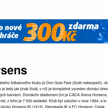
rsens
kého fotbalového klubu je Den Gule Fare (žluté nebezpečí). Je
 je tedy jak jinak žlutá, v níž je kompletně vyveden domácí dres
ílých barvách. Domácím stadionem jim je CACA Arena Horsens,
íst, z toho je 7 500 sedadel. Klub byl založen v roce 1994, a to
í klubů Horsens fS (1915), Stensballe IK a FC Horsens. Celek