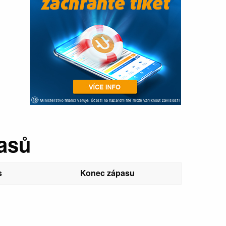
pasů
s
Konec zápasu