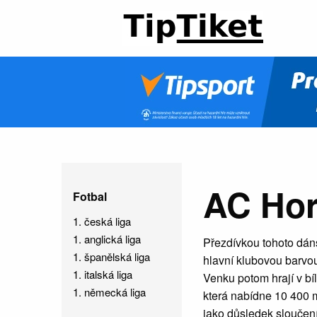
AC Ho
Fotbal
1. česká liga
1. anglická liga
Přezdívkou tohoto dáns
1. španělská liga
hlavní klubovou barvou
1. italská liga
Venku potom hrají v b
1. německá liga
která nabídne 10 400 m
jako důsledek sloučen