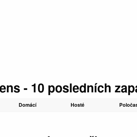
ens - 10 posledních za
Domácí
Hosté
Poloča