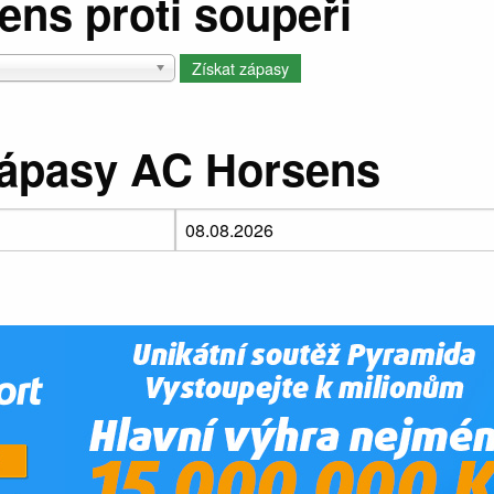
ns proti soupeři
zápasy AC Horsens