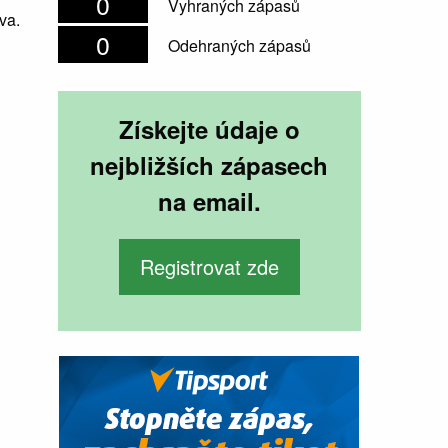
0
Vyhraných zápasů
va.
0
Odehraných zápasů
Získejte údaje o
nejbližších zápasech
é
na email.
Registrovat zde