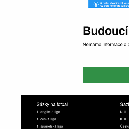
Budoucí
Nemáme informace o p
Sázky na fotbal
Sázk
1. anglická liga
NHL
1. česká liga
KHL
1. španělská liga
Česká