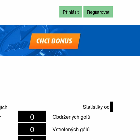
Přihlásit
Registrovat
Statistiky od
jich
0
.
Obdržených gólů
0
Vstřelených gólů