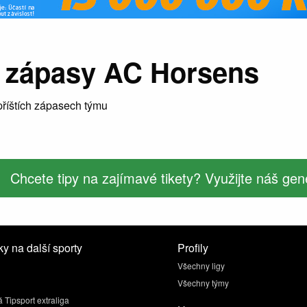
 zápasy AC Horsens
říštích zápasech týmu
Chcete tipy na zajímavé tikety? Využijte náš gene
y na další sporty
Profily
Všechny ligy
Všechny týmy
 Tipsport extraliga