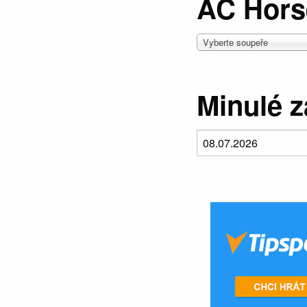
AC Horse
Vyberte soupeře
Minulé 