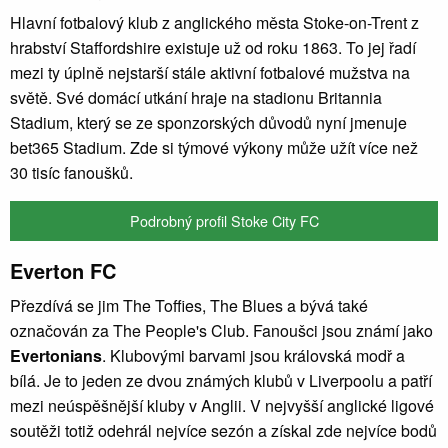
Hlavní fotbalový klub z anglického města Stoke-on-Trent z
hrabství Staffordshire existuje už od roku 1863. To jej řadí
mezi ty úplně nejstarší stále aktivní fotbalové mužstva na
světě. Své domácí utkání hraje na stadionu Britannia
Stadium, který se ze sponzorských důvodů nyní jmenuje
bet365 Stadium. Zde si týmové výkony může užít více než
30 tisíc fanoušků.
Podrobný profil Stoke City FC
Everton FC
Přezdívá se jim The Toffies, The Blues a bývá také
označován za The People's Club. Fanoušci jsou známí jako
Evertonians
. Klubovými barvami jsou královská modř a
bílá. Je to jeden ze dvou známých klubů v Liverpoolu a patří
mezi neúspěšnější kluby v Anglii. V nejvyšší anglické ligové
soutěži totiž odehrál nejvíce sezón a získal zde nejvíce bodů