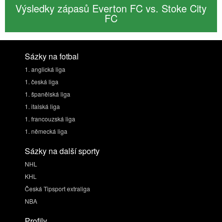
Výsledky zápasů Everton FC vs. Stoke City
FC
Sázky na fotbal
1. anglická liga
1. česká liga
1. španělská liga
1. italská liga
1. francouzská liga
1. německá liga
Sázky na další sporty
NHL
KHL
Česká Tipsport extraliga
NBA
Profily