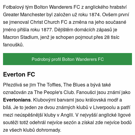
Fotbalový tým Bolton Wanderers FC z anglického hrabství
Greater Manchester byl založen už roku 1874. Ovšem první
se jmenoval Christ Church FC a změna na jeho současné
jméno přišla roku 1877. Dějištěm domácích zápasů je
Macron Stadium, jenž je schopen pojmout přes 28 tisíc
fanoušků.
Podrobný profil Bolton Wanderers FC
Everton FC
Přezdívá se jim The Toffies, The Blues a bývá také
označován za The People's Club. Fanoušci jsou známí jako
Evertonians
. Klubovými barvami jsou královská modř a
bílá. Je to jeden ze dvou známých klubů v Liverpoolu a patří
mezi neúspěšnější kluby v Anglii. V nejvyšší anglické ligové
soutěži totiž odehrál nejvíce sezón a získal zde nejvíce bodů
ze všech klubů dohromady.