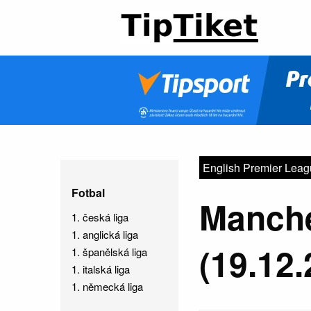
English Premier Lea
Fotbal
Manche
1. česká liga
1. anglická liga
(19.12.
1. španělská liga
1. italská liga
1. německá liga