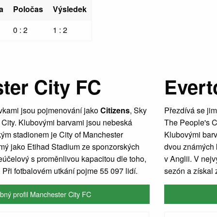
a
Poločas
Výsledek
0 : 2
1 : 2
ter City FC
Evert
ívkami jsou pojmenování jako
Citizens
, Sky
Přezdívá se ji
City. Klubovými barvami jsou nebeská
The People's C
ým stadionem je City of Manchester
Klubovými barva
mý jako Etihad Stadium ze sponzorských
dvou známých k
eúčelový s proměnlivou kapacitou dle toho,
v Anglii. V nejv
 Při fotbalovém utkání pojme 55 097 lidí.
sezón a získal
bný profil Manchester City FC