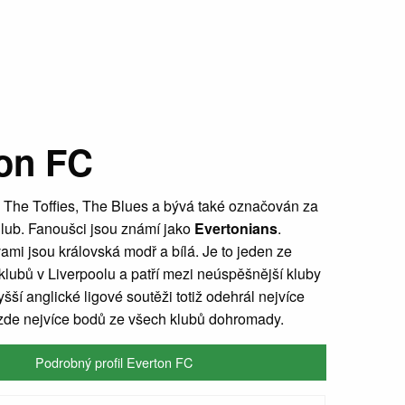
on FC
m The Toffies, The Blues a bývá také označován za
lub. Fanoušci jsou známí jako
Evertonians
.
mi jsou královská modř a bílá. Je to jeden ze
lubů v Liverpoolu a patří mezi neúspěšnější kluby
yšší anglické ligové soutěži totiž odehrál nejvíce
 zde nejvíce bodů ze všech klubů dohromady.
Podrobný profil Everton FC