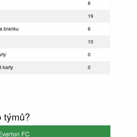
8
19
na branku
6
10
rty
0
 karty
0
o týmů?
 Everton FC