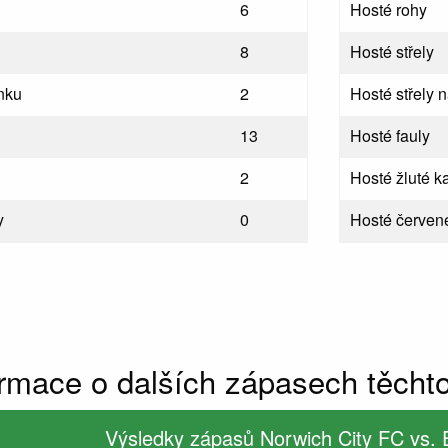
6
Hosté rohy
8
Hosté střely
nku
2
Hosté střely 
13
Hosté fauly
2
Hosté žluté ka
y
0
Hosté červené
ormace o dalších zápasech těcht
Výsledky zápasů Norwich City FC vs.