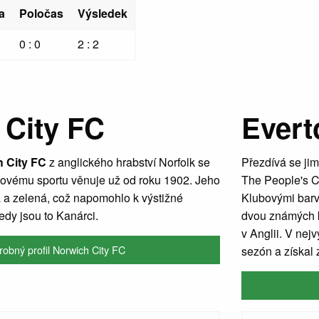
a
Poločas
Výsledek
0 : 0
2 : 2
 City FC
Evert
 City FC
z anglického hrabství Norfolk se
Přezdívá se ji
ovému sportu věnuje už od roku 1902. Jeho
The People's C
á a zelená, což napomohlo k výstižné
Klubovými barva
edy jsou to Kanárci.
dvou známých k
v Anglii. V nejv
obný profil Norwich City FC
sezón a získal