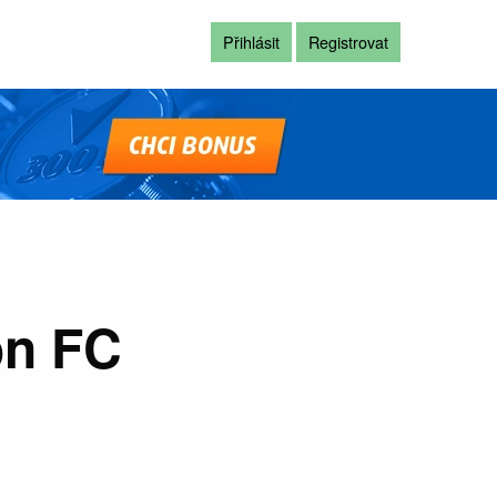
Přihlásit
Registrovat
on FC