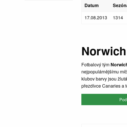
Datum
Sezón
17.08.2013
1314
Norwich
Fotbalový tým
Norwich
nejpopulárnějšímu míč
klubov barvy jsou žlut
přezdívce Canaries a t
Podr