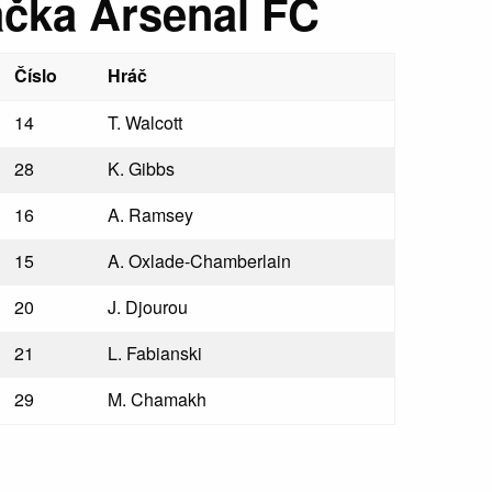
ačka Arsenal FC
Číslo
Hráč
14
T. Walcott
28
K. Gibbs
16
A. Ramsey
15
A. Oxlade-Chamberlain
20
J. Djourou
21
L. Fabianski
29
M. Chamakh