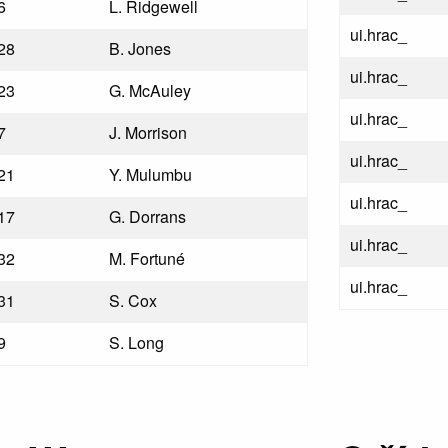
6
L. Ridgewell
ui.hrac_
28
B. Jones
ui.hrac_
23
G. McAuley
ui.hrac_
7
J. Morrison
ui.hrac_
21
Y. Mulumbu
ui.hrac_
17
G. Dorrans
ui.hrac_
32
M. Fortuné
ui.hrac_
31
S. Cox
9
S. Long