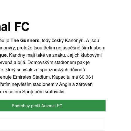
al FC
ou je
The Gunners
, tedy česky Kanonýři. A jsou
nonýry, protože jsou třetím nejúspěšnějším klubem
gue
. Kanóny mají také ve znaku. Jejich klubovými
ervená a bílá. Domovským stadionem pak je
e, který se však ze sponzorských důvodů
enuje Emirates Stadium. Kapacitu má 60 361
 třetím největším stadionem v Anglii a zároveň
ím v celém Spojeném království.
Podrobný profil Arsenal FC