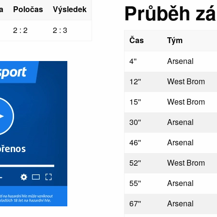
Průběh z
a
Poločas
Výsledek
2 : 2
2 : 3
Čas
Tým
4''
Arsenal
12''
West Brom
15''
West Brom
30''
Arsenal
46''
Arsenal
52''
West Brom
55''
Arsenal
67''
Arsenal