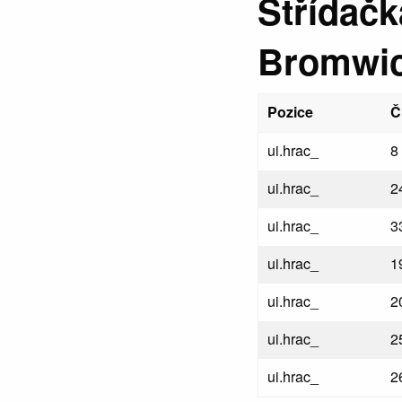
Střídač
Bromwic
Pozice
Č
ui.hrac_
8
ui.hrac_
2
ui.hrac_
3
ui.hrac_
1
ui.hrac_
2
ui.hrac_
2
ui.hrac_
2