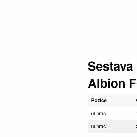
Sestava
Albion 
Pozice
ui.hrac_
ui.hrac_