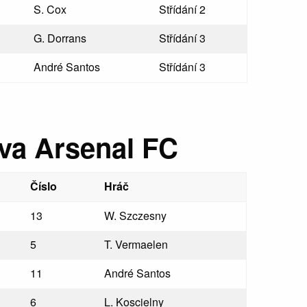
S. Cox
Střídání 2
G. Dorrans
Střídání 3
André Santos
Střídání 3
va Arsenal FC
Číslo
Hráč
13
W. Szczesny
5
T. Vermaelen
11
André Santos
6
L. Koscielny