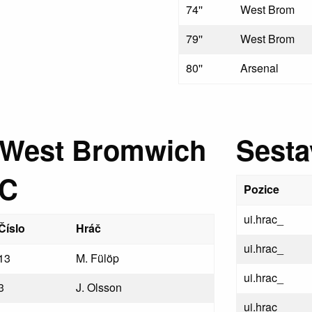
74''
West Brom
79''
West Brom
80''
Arsenal
 West Bromwich
Sesta
FC
Pozice
ui.hrac_
Číslo
Hráč
ui.hrac_
13
M. Fülöp
ui.hrac_
3
J. Olsson
ui.hrac_