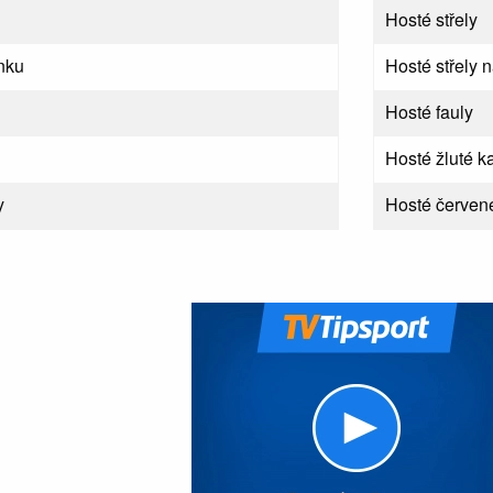
Hosté střely
nku
Hosté střely 
Hosté fauly
Hosté žluté ka
y
Hosté červené