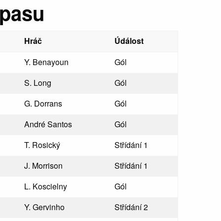
ápasu
Hráč
Údálost
Y. Benayoun
Gól
S. Long
Gól
G. Dorrans
Gól
André Santos
Gól
T. Rosický
Střídání 1
J. Morrison
Střídání 1
L. Koscielny
Gól
Y. Gervinho
Střídání 2