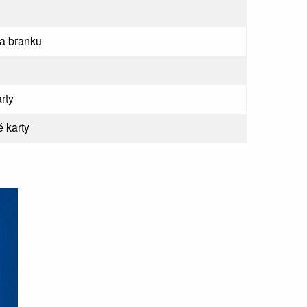
na branku
rty
 karty