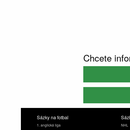
Chcete inf
Sázky na fotbal
Sázk
1. anglická liga
NHL