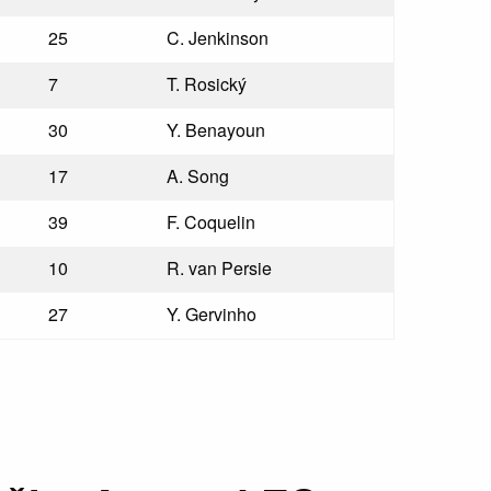
25
C. Jenkinson
7
T. Rosický
30
Y. Benayoun
17
A. Song
39
F. Coquelin
10
R. van Persie
27
Y. Gervinho