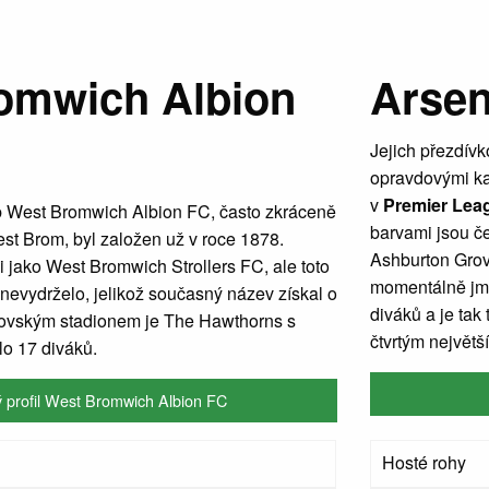
omwich Albion
Arsen
Jejich přezdívk
opravdovými ka
v
Premier Lea
ub West Bromwich Albion FC, často zkráceně
barvami jsou č
st Brom, byl založen už v roce 1878.
Ashburton Grov
 jako West Bromwich Strollers FC, ale toto
momentálně jm
evydrželo, jelikož současný název získal o
diváků a je tak
movským stadionem je The Hawthorns s
čtvrtým největš
o 17 diváků.
 profil West Bromwich Albion FC
Hosté rohy