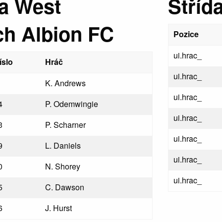
ka West
Stříd
h Albion FC
Pozice
ui.hrac_
íslo
Hráč
ui.hrac_
K. Andrews
ui.hrac_
4
P. Odemwingie
ui.hrac_
3
P. Scharner
ui.hrac_
9
L. Daniels
ui.hrac_
0
N. Shorey
ui.hrac_
5
C. Dawson
6
J. Hurst