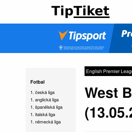
English Premier Lea
Fotbal
West B
1. česká liga
1. anglická liga
(13.05.
1. španělská liga
1. italská liga
1. německá liga