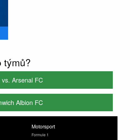
o týmů?
 vs. Arsenal FC
mwich Albion FC
Motorsport
Formule 1