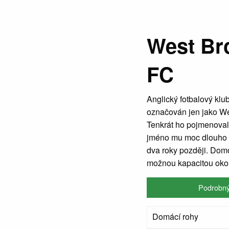
West Br
FC
Anglický fotbalový kl
označován jen jako We
Tenkrát ho pojmenovali
jméno mu moc dlouho n
dva roky později. Do
možnou kapacitou okol
Podrobný
Domácí rohy