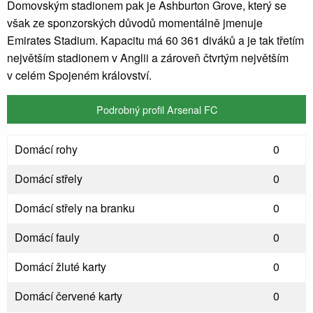
Domovským stadionem pak je Ashburton Grove, který se
však ze sponzorských důvodů momentálně jmenuje
Emirates Stadium. Kapacitu má 60 361 diváků a je tak třetím
největším stadionem v Anglii a zároveň čtvrtým největším
v celém Spojeném království.
Podrobný profil Arsenal FC
Domácí rohy
0
Domácí střely
0
Domácí střely na branku
0
Domácí fauly
0
Domácí žluté karty
0
Domácí červené karty
0