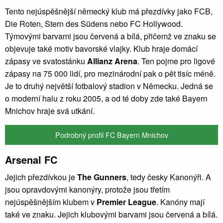
Tento nejúspěšnější německý klub má přezdívky jako FCB,
Die Roten, Stern des Südens nebo FC Hollywood.
Týmovými barvami jsou červená a bílá, přičemž ve znaku se
objevuje také motiv bavorské vlajky. Klub hraje domácí
zápasy ve svatostánku
Allianz Arena
. Ten pojme pro ligové
zápasy na 75 000 lidí, pro mezinárodní pak o pět tisíc méně.
Je to druhý největší fotbalový stadion v Německu. Jedná se
o moderní halu z roku 2005, a od té doby zde také Bayern
Mnichov hraje svá utkání.
Podrobný profil FC Bayern Mnichov
Arsenal FC
Jejich přezdívkou je
The Gunners
, tedy česky Kanonýři. A
jsou opravdovými kanonýry, protože jsou třetím
nejúspěšnějším klubem v
Premier League
. Kanóny mají
také ve znaku. Jejich klubovými barvami jsou červená a bílá.