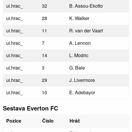
ui.hrac_
32
B. Assou-Ekotto
ui.hrac_
28
K. Walker
ui.hrac_
11
R. van der Vaart
ui.hrac_
7
A. Lennon
ui.hrac_
14
L. Modric
ui.hrac_
3
G. Bale
ui.hrac_
29
J. Livermore
ui.hrac_
10
E. Adebayor
Sestava Everton FC
Pozice
Číslo
Hráč