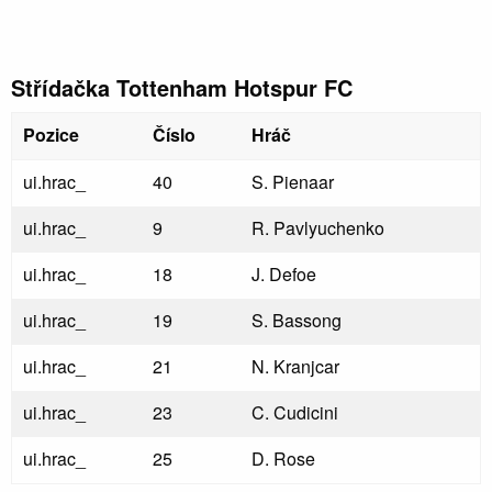
Střídačka Tottenham Hotspur FC
Pozice
Číslo
Hráč
ui.hrac_
40
S. Pienaar
ui.hrac_
9
R. Pavlyuchenko
ui.hrac_
18
J. Defoe
ui.hrac_
19
S. Bassong
ui.hrac_
21
N. Kranjcar
ui.hrac_
23
C. Cudicini
ui.hrac_
25
D. Rose