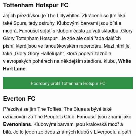
Tottenham Hotspur FC
Jejich přezdívkou je The Lillywhites. Zkráceně se jim říká
také Spurs, tedy ostruhy. Klubovými barvami jsou bílá a
modrá. Fanoušci spjatí s klubem často zpívají skladbu „Glory
Glory Tottenham Hotspur“. Je zde ale celá řada dalších
písní, které jsou ve fanouškovském repertoáru. Mezi nimi je
také „Glory Glory Hallelujah“, která poprvé zazněla
v evropských pohárech na někdejším stadionu klubu,
White
Hart Lane
.
Podrobný profil Tottenham Hotspur FC
Everton FC
Přezdívá se jim The Toffies, The Blues a bývá také
označován za The People's Club. Fanoušci jsou známí jako
Evertonians
. Klubovými barvami jsou královská modř a
bílá. Je to jeden ze dvou známých klubů v Liverpoolu a patří