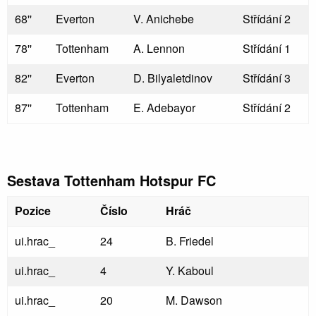
68''
Everton
V. Anichebe
Střídání 2
78''
Tottenham
A. Lennon
Střídání 1
82''
Everton
D. Bilyaletdinov
Střídání 3
87''
Tottenham
E. Adebayor
Střídání 2
Sestava Tottenham Hotspur FC
Pozice
Číslo
Hráč
ui.hrac_
24
B. Friedel
ui.hrac_
4
Y. Kaboul
ui.hrac_
20
M. Dawson