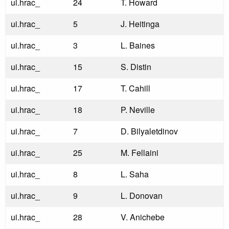
ui.hrac_
24
T. Howard
ui.hrac_
5
J. Heitinga
ui.hrac_
3
L. Baines
ui.hrac_
15
S. Distin
ui.hrac_
17
T. Cahill
ui.hrac_
18
P. Neville
ui.hrac_
7
D. Bilyaletdinov
ui.hrac_
25
M. Fellaini
ui.hrac_
8
L. Saha
ui.hrac_
9
L. Donovan
ui.hrac_
28
V. Anichebe