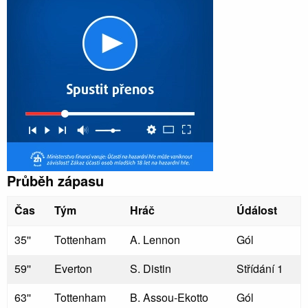
Průběh zápasu
Čas
Tým
Hráč
Údálost
35''
Tottenham
A. Lennon
Gól
59''
Everton
S. Distin
Střídání 1
63''
Tottenham
B. Assou-Ekotto
Gól