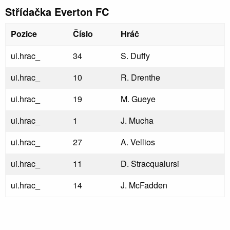
Střídačka Everton FC
Pozice
Číslo
Hráč
ui.hrac_
34
S. Duffy
ui.hrac_
10
R. Drenthe
ui.hrac_
19
M. Gueye
ui.hrac_
1
J. Mucha
ui.hrac_
27
A. Vellios
ui.hrac_
11
D. Stracqualursi
ui.hrac_
14
J. McFadden