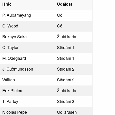
Hráč
Údálost
P. Aubameyang
Gól
C. Wood
Gól
Bukayo Saka
Žlutá karta
C. Taylor
Střídání 1
M. Ødegaard
Střídání 1
J. Guðmunds­son
Střídání 2
Willian
Střídání 2
Erik Pieters
Žlutá karta
T. Partey
Střídání 3
Nicolas Pépé
Gól zrušen