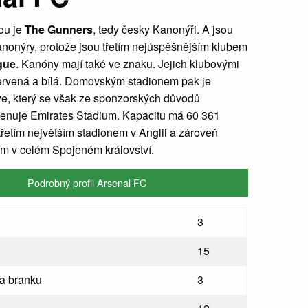
ou je
The Gunners
, tedy česky Kanonýři. A jsou
nonýry, protože jsou třetím nejúspěšnějším klubem
gue
. Kanóny mají také ve znaku. Jejich klubovými
ervená a bílá. Domovským stadionem pak je
e, který se však ze sponzorských důvodů
enuje Emirates Stadium. Kapacitu má 60 361
 třetím největším stadionem v Anglii a zároveň
ím v celém Spojeném království.
Podrobný profil Arsenal FC
3
15
na branku
3