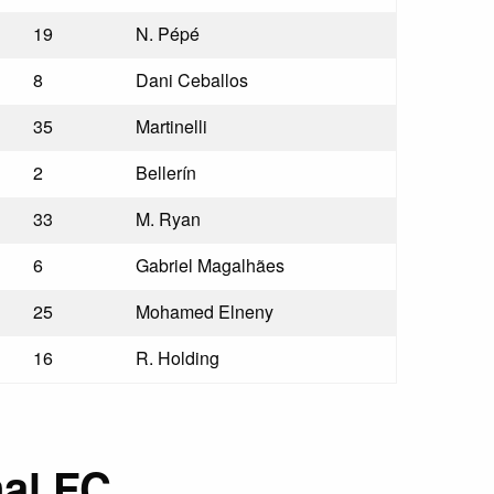
19
N. Pépé
8
Dani Ceballos
35
Martinelli
2
Bellerín
33
M. Ryan
6
Gabriel Magalhães
25
Mohamed Elneny
16
R. Holding
al FC