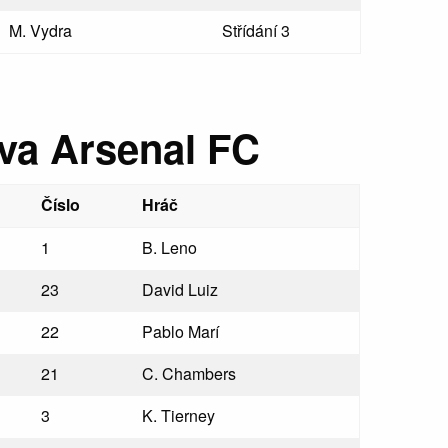
M. Vydra
Střídání 3
va Arsenal FC
Číslo
Hráč
1
B. Leno
23
David Luiz
22
Pablo Marí
21
C. Chambers
3
K. Tierney