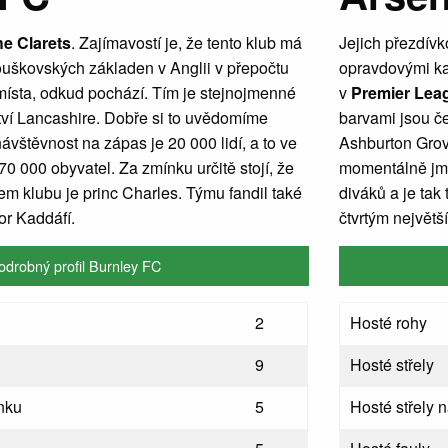
e Clarets
. Zajímavostí je, že tento klub má
Jejich přezdívk
ouškovských základen v Anglii v přepočtu
opravdovými ka
místa, odkud pochází. Tím je stejnojmenné
v
Premier Lea
tví Lancashire. Dobře si to uvědomíme
barvami jsou č
ávštěvnost na zápas je 20 000 lidí, a to ve
Ashburton Grov
70 000 obyvatel. Za zmínku určitě stojí, že
momentálně jm
m klubu je princ Charles. Týmu fandil také
diváků a je tak
tor Kaddáfí.
čtvrtým největš
odrobný profil Burnley FC
2
Hosté rohy
9
Hosté střely
nku
5
Hosté střely 