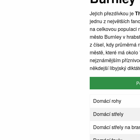
Jejich přezdívkou je
Th
jednu z největších fan
na celkovou populaci 
město Burnley v hrabs
z čísel, kdy průměrná n
městě, které má okolo 
nejznámějším příznivce
někdejší libyjský diktá
P
Domácí rohy
Domácí střely
Domácí střely na bra