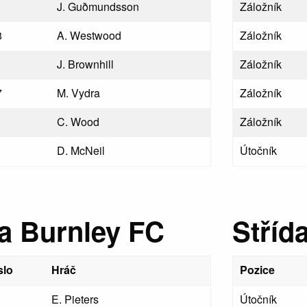
J. Guðmunds­son
Záložník
8
A. Westwood
Záložník
J. Brownhill
Záložník
7
M. Vydra
Záložník
C. Wood
Záložník
1
D. McNeil
Útočník
a Burnley FC
Stříd
slo
Hráč
Pozice
E. Pieters
Útočník