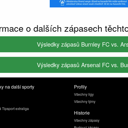
ormace o dalších zápasech těcht
Výsledky zápasů Burnley FC vs. Ar
Výsledky zápasů Arsenal FC vs. Bu
y na další sporty
Profily
Všechny ligy
Všechny týmy
 Tipsport extraliga
Historie
Všechny zápasy
Budoucí zápasy