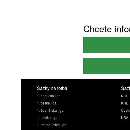
Chcete inf
Sázky na fotbal
Sázk
1. anglická liga
NHL
1. česká liga
KHL
1. španělská liga
Česká
1. italská liga
NBA
1. francouzská liga