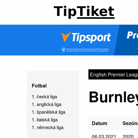
English Premier Lea
Fotbal
Burnle
1. česká liga
1. anglická liga
1. španělská liga
1. italská liga
Datum
Sezón
1. německá liga
06.03.2021
2020