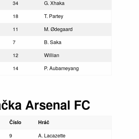
34
G. Xhaka
18
T. Partey
11
M. Ødegaard
7
B. Saka
12
Willian
14
P. Aubameyang
ačka Arsenal FC
Číslo
Hráč
9
A. Lacazette