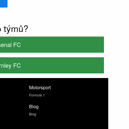
o týmů?
senal FC
rnley FC
Motorsport
Formule 1
Blog
Blog