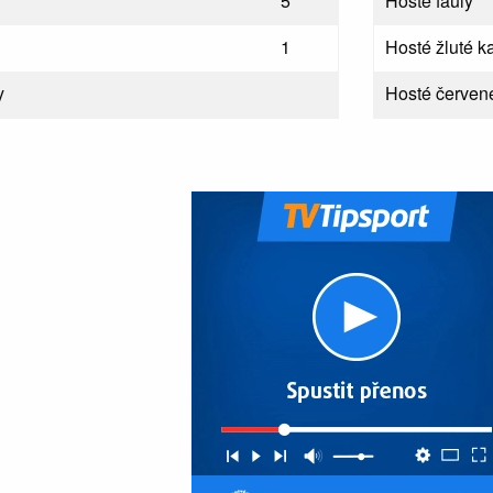
5
Hosté fauly
1
Hosté žluté ka
y
Hosté červené