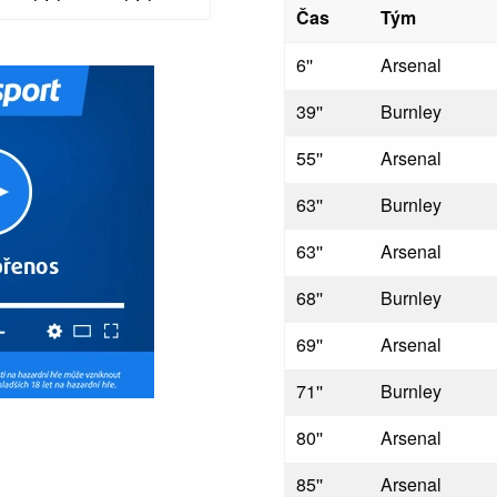
Čas
Tým
6''
Arsenal
39''
Burnley
55''
Arsenal
63''
Burnley
63''
Arsenal
68''
Burnley
69''
Arsenal
71''
Burnley
80''
Arsenal
85''
Arsenal