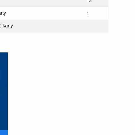
12
rty
1
 karty