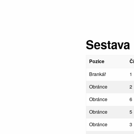
Sestava
Pozice
Č
Brankář
1
Obránce
2
Obránce
6
Obránce
5
Obránce
3