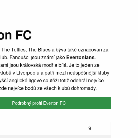
on FC
m The Toffies, The Blues a bývá také označován za
lub. Fanoušci jsou známí jako
Evertonians
.
mi jsou královská modř a bílá. Je to jeden ze
lubů v Liverpoolu a patří mezi neúspěšnější kluby
yšší anglické ligové soutěži totiž odehrál nejvíce
 zde nejvíce bodů ze všech klubů dohromady.
Podrobný profil Everton FC
9