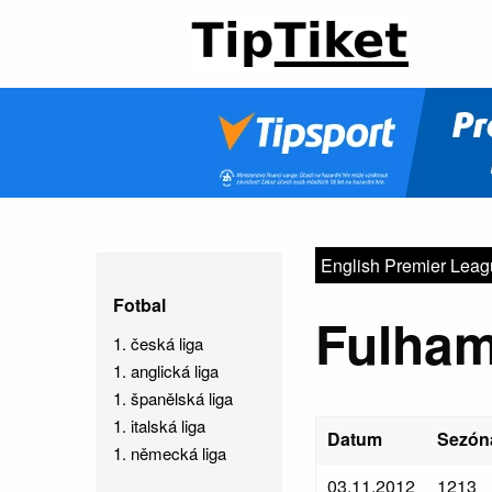
English Premier Lea
Fotbal
Fulham
1. česká liga
1. anglická liga
1. španělská liga
1. italská liga
Datum
Sezón
1. německá liga
03.11.2012
1213