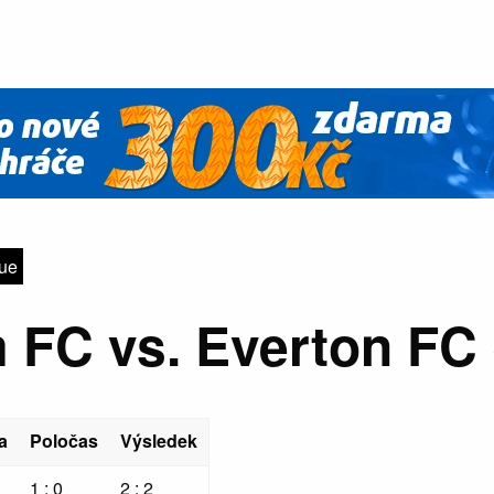
gue
 FC vs. Everton FC 
a
Poločas
Výsledek
1 : 0
2 : 2