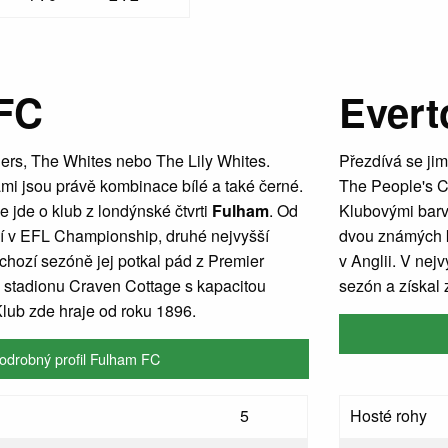
FC
Evert
ers, The Whites nebo The Lily Whites.
Přezdívá se ji
mi jsou právě kombinace bílé a také černé.
The People's C
že jde o klub z londýnské čtvrti
Fulham
. Od
Klubovými barva
í v EFL Championship, druhé nejvyšší
dvou známých k
dchozí sezóně jej potkal pád z Premier
v Anglii. V nejv
stadionu Craven Cottage s kapacitou
sezón a získal
Klub zde hraje od roku 1896.
odrobný profil Fulham FC
5
Hosté rohy