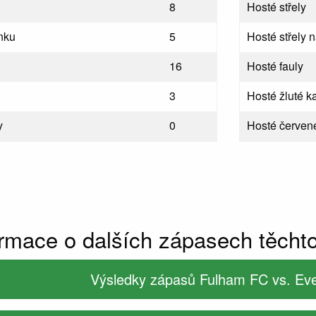
8
Hosté střely
nku
5
Hosté střely 
16
Hosté fauly
3
Hosté žluté ka
y
0
Hosté červené
ormace o dalších zápasech těcht
Výsledky zápasů Fulham FC vs. Ev