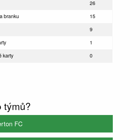
26
na branku
15
9
rty
1
 karty
0
o týmů?
erton FC