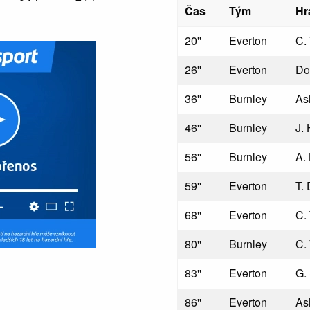
Čas
Tým
Hr
20''
Everton
C.
26''
Everton
Do
36''
Burnley
As
46''
Burnley
J.
56''
Burnley
A.
59''
Everton
T.
68''
Everton
C.
80''
Burnley
C.
83''
Everton
G.
86''
Everton
As