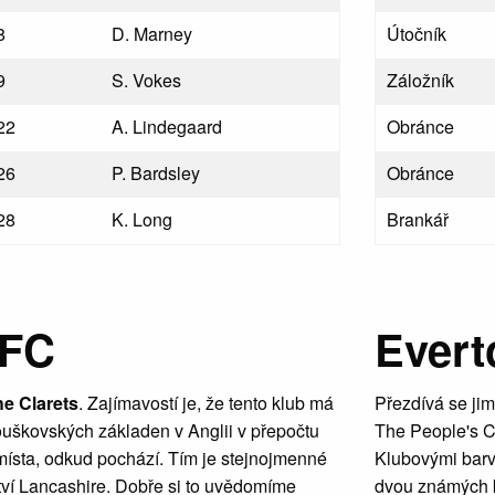
8
D. Marney
Útočník
9
S. Vokes
Záložník
22
A. Lindegaard
Obránce
26
P. Bardsley
Obránce
28
K. Long
Brankář
 FC
Evert
e Clarets
. Zajímavostí je, že tento klub má
Přezdívá se ji
ouškovských základen v Anglii v přepočtu
The People's C
místa, odkud pochází. Tím je stejnojmenné
Klubovými barva
tví Lancashire. Dobře si to uvědomíme
dvou známých k