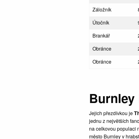
Záložník
Útočník
Brankář
Obránce
Obránce
Burnley
Jejich přezdívkou je
Th
jednu z největších fan
na celkovou populaci 
město Burnley v hrabs