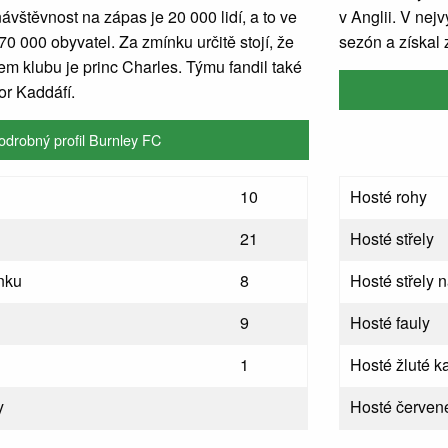
ávštěvnost na zápas je 20 000 lidí, a to ve
v Anglii. V nejv
70 000 obyvatel. Za zmínku určitě stojí, že
sezón a získal
m klubu je princ Charles. Týmu fandil také
tor Kaddáfí.
odrobný profil Burnley FC
10
Hosté rohy
21
Hosté střely
nku
8
Hosté střely 
9
Hosté fauly
1
Hosté žluté ka
y
Hosté červené