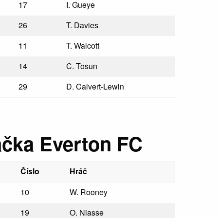
17
I. Gueye
26
T. Davies
11
T. Walcott
14
C. Tosun
29
D. Calvert-Lewin
ačka Everton FC
Číslo
Hráč
10
W. Rooney
19
O. Niasse