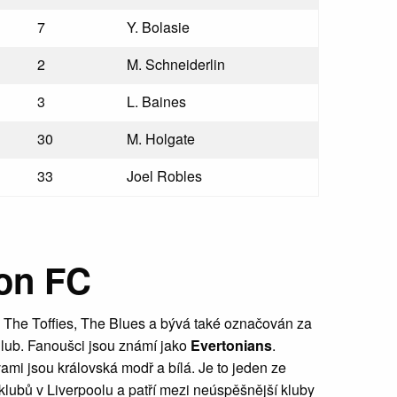
7
Y. Bolasie
2
M. Schneiderlin
3
L. Baines
30
M. Holgate
33
Joel Robles
on FC
m The Toffies, The Blues a bývá také označován za
lub. Fanoušci jsou známí jako
Evertonians
.
mi jsou královská modř a bílá. Je to jeden ze
lubů v Liverpoolu a patří mezi neúspěšnější kluby