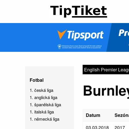
English Premier Lea
Fotbal
Burnle
1. česká liga
1. anglická liga
1. španělská liga
1. italská liga
Datum
Sezón
1. německá liga
03.03.2018
2017