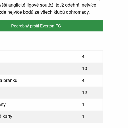
yšší anglické ligové soutěži totiž odehrál nejvíce
 zde nejvíce bodů ze všech klubů dohromady.
Podrobný profil Everton FC
4
10
na branku
4
12
rty
1
 karty
1