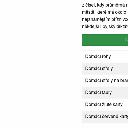
z čísel, kdy průměrná n
městě, které má okolo 
nejznámějším příznivce
někdejší libyjský diktá
P
Domácí rohy
Domácí střely
Domácí střely na bra
Domácí fauly
Domácí žluté karty
Domácí červené kart