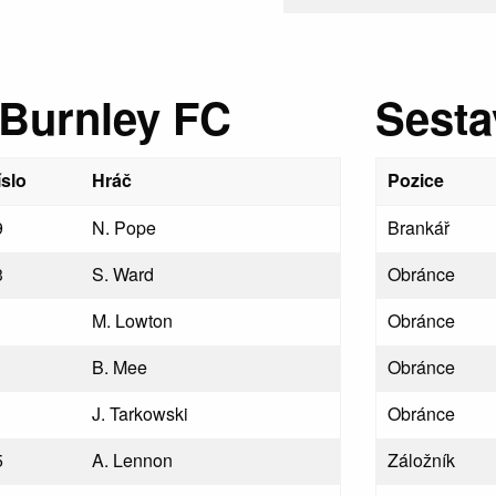
 Burnley FC
Sesta
íslo
Hráč
Pozice
9
N. Pope
Brankář
3
S. Ward
Obránce
M. Lowton
Obránce
B. Mee
Obránce
J. Tarkowski
Obránce
5
A. Lennon
Záložník