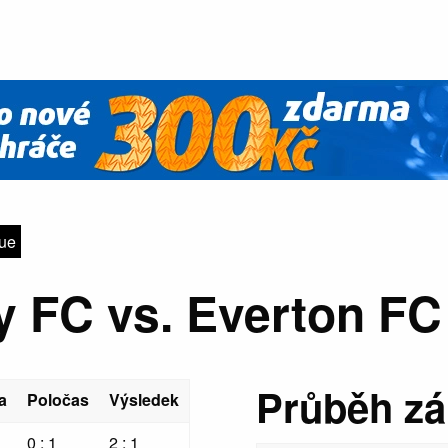
gue
y FC vs. Everton FC 
Průběh z
a
Poločas
Výsledek
0 : 1
2 : 1