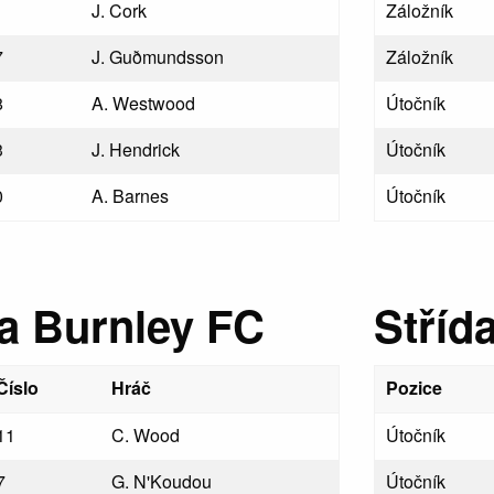
J. Cork
Záložník
7
J. Guðmunds­son
Záložník
8
A. Westwood
Útočník
3
J. Hendrick
Útočník
0
A. Barnes
Útočník
a Burnley FC
Stříd
Číslo
Hráč
Pozice
11
C. Wood
Útočník
7
G. N'Koudou
Útočník