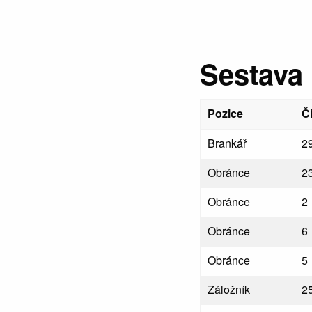
Sestava
Pozice
Č
Brankář
2
Obránce
2
Obránce
2
Obránce
6
Obránce
5
Záložník
2