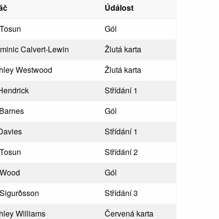
áč
Údálost
 Tosun
Gól
minic Calvert-Lewin
Žlutá karta
hley Westwood
Žlutá karta
 Hendrick
Střídání 1
 Barnes
Gól
 Davies
Střídání 1
 Tosun
Střídání 2
 Wood
Gól
 Sigurðsson
Střídání 3
hley Williams
Červená karta