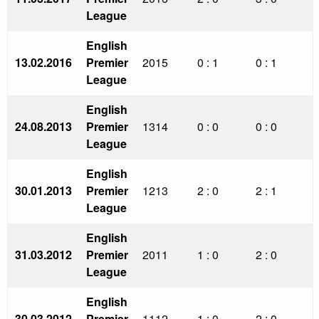
League
English
13.02.2016
Premier
2015
0 : 1
0 : 1
League
English
24.08.2013
Premier
1314
0 : 0
0 : 0
League
English
30.01.2013
Premier
1213
2 : 0
2 : 1
League
English
31.03.2012
Premier
2011
1 : 0
2 : 0
League
English
30.03.2012
Premier
1112
1 : 0
2 : 0