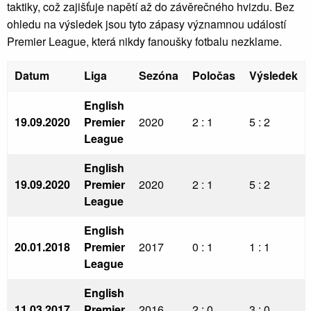
taktiky, což zajišťuje napětí až do závěrečného hvizdu. Bez
ohledu na výsledek jsou tyto zápasy významnou událostí
Premier League, která nikdy fanoušky fotbalu nezklame.
Datum
Liga
Sezóna
Poločas
Výsledek
English
19.09.2020
Premier
2020
2 : 1
5 : 2
League
English
19.09.2020
Premier
2020
2 : 1
5 : 2
League
English
20.01.2018
Premier
2017
0 : 1
1 : 1
League
English
11.03.2017
Premier
2016
2 : 0
3 : 0