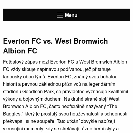
Menu
Everton FC vs. West Bromwich
Albion FC
Fotbalový zápas mezi Everton FC a West Bromwich Albion
FC vždy slibuje napínavou podívanou, jež přitahuje
fanoušky obou týmů. Everton FC, známý svou bohatou
historií a pevnou základnou příznivců na legendárním
stadiónu Goodison Park, se pravidelně vyznačuje kvalitními
výkony a bojovným duchem. Na druhé straně stojí West
Bromwich Albion FC, často neoficiálně nazývaný "The
Baggies," který je proslulý svou houževnatostí a schopností
překvapit i silné soupeře. Tato utkání obvykle nabízejí
vzrušující momenty, kdy se střetávají různé herní styly a