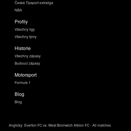
Česká Tipsport extraliga
NBA
Profily
Všechny ligy
Všechny týmy
Historie
Všechny zápasy
Budoucí zápasy
Motorsport
Formule 1
Blog
Blog
Anglicky:
Everton FC vs. West Bromwich Albion FC - All matches